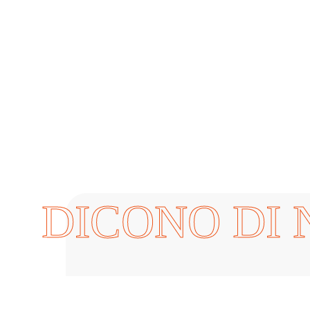
A TER
DICONO DI