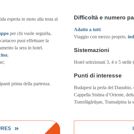
Difficoltà e numero pa
ida esperta in moto alla testa al
Adatto a tutt
i
ruppo
per chi vuole seguirla,
Viaggio con mezzo proprio,
ind
artaceo puoi effettuare la
mento la sera in hotel.
Sistemazioni
cina
;
ne;
Hotel selezionati 3, 4 o 5 stelle
Punti di interesse
cipanti prima della partenza.
Budapest la perla del Danubio, 
Cappella Sistina d’Oriente, delt
Transfăgărășan, Transalpina la st
URES