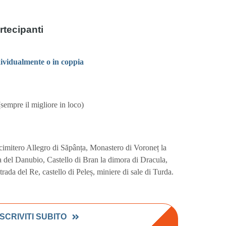
rtecipanti
ividualmente o in coppia
 (sempre il migliore in loco)
cimitero Allegro di Săpânța, Monastero di Voroneț la
a del Danubio, Castello di Bran la dimora di Dracula,
rada del Re, castello di Peleș, miniere di sale di Turda.
ISCRIVITI SUBITO