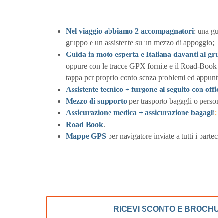
Nel viaggio abbiamo 2 accompagnatori
: una gu
gruppo e un assistente su un mezzo di appoggio;
Guida in moto esperta e Italiana davanti al g
oppure con le tracce GPX fornite e il Road-Book c
tappa per proprio conto senza problemi ed appunta
Assistente tecnico + furgone al seguito con offi
Mezzo di supporto
per trasporto bagagli o perso
Assicurazione medica + assicurazione bagagl
i
;
Road Book
.
Mappe GPS
per navigatore inviate a tutti i parte
RICEVI SCONTO E BROCH