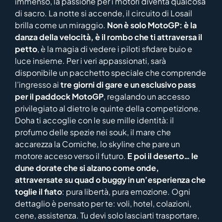
immenso, la passione per i motori diventa qualcosa
di sacro. La notte si accende, il circuito di Losail
brilla come un miraggio.
Non è solo MotoGP: è la
danza della velocità, è il rombo che ti attraversa il
petto
, è la magia di vedere i piloti sfidare buio e
luce insieme. Per i veri appassionati, sarà
disponibile un pacchetto speciale che comprende
l’ingresso ai
tre giorni di gare e un esclusivo pass
per il paddock MotoGP
, regalando un accesso
privilegiato al dietro le quinte della competizione.
Doha ti accoglie con le sue mille identità: il
profumo delle spezie nei souk, il mare che
accarezza la Corniche, lo skyline che pare un
motore acceso verso il futuro.
E poi il deserto… le
dune dorate che si alzano come onde,
attraversate su quad o buggy in un’esperienza che
toglie il fiato
: pura libertà, pura emozione. Ogni
dettaglio è pensato per te: voli, hotel, colazioni,
cene, assistenza. Tu devi solo lasciarti trasportare,