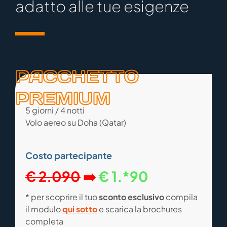
adatto alle tue esigenze
PACCHETTO
PREMIUM
5 giorni / 4 notti
Volo aereo su Doha (Qatar)
Costo partecipante
€ 2.090
➡️
€ 1.*90
* per scoprire il tuo
sconto esclusivo
compila
il modulo
qui sotto
e scarica la brochures
completa