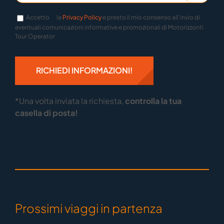
Accetto
la
Privacy Policy
e presto il mio consenso all’invio di
eventuali comunicazioni informative e promozionali di Motorizzonti
Tour Operator
*Una volta inviata la richiesta,
controlla la tua
casella di posta
!
Prossimi viaggi in partenza