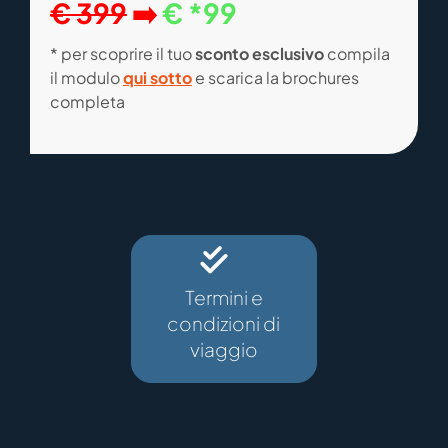
€ 399
➡️
€ *99
* per scoprire il tuo
sconto esclusivo
compila
il modulo
qui sotto
e scarica la brochures
completa
Termini e
condizioni di
viaggio