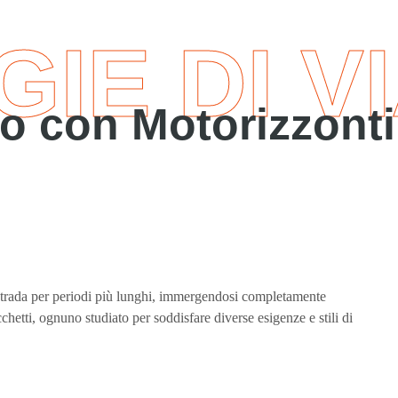
GIE DI V
o con Motorizzonti
strada per periodi più lunghi, immergendosi completamente
chetti, ognuno studiato per soddisfare diverse esigenze e stili di