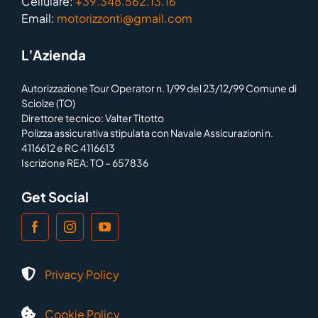
Cellulare:
+39.348.562.13.16
Email:
motorizzonti@gmail.com
L’Azienda
Autorizzazione Tour Operator n. 1/99 del 23/12/99 Comune di
Sciolze (TO)
Direttore tecnico: Valter Titotto
Polizza assicurativa stipulata con Navale Assicurazioni n.
4116612 e RC 4116613
Iscrizione REA: TO – 657836
Get Social
Privacy Policy
Cookie Policy